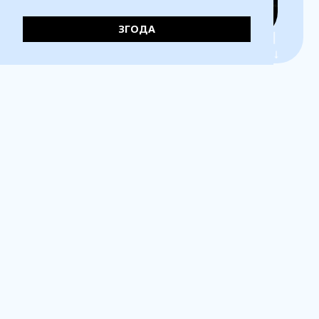
← — —
ЗГОДА